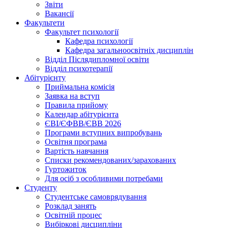
Звіти
Вакансії
Факультети
Факультет психології
Кафедра психології
Кафедра загальноосвітніх дисциплін
Відділ Післядипломної освіти
Відділ психотерапії
Абітурієнту
Приймальна комісія
Заявка на вступ
Правила прийому
Календар абітурієнта
ЄВІ/ЄФВВ/ЄВВ 2026
Програми вступних випробувань
Освітня програма
Вартість навчання
Списки рекомендованих/зарахованих
Гуртожиток
Для осіб з особливими потребами
Студенту
Студентське самоврядування
Розклад занять
Освітній процес
Вибіркові дисципліни