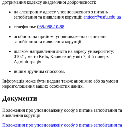
дотримання кодексу академічної доброчесності:
на електронну адресу уповноваженого з питань
запобігання та виявлення корупції:
anticor@usfu.edu.ua
телефоном:
068-088-10-88
особисто на прийомі уповноваженого з питань
запобігання та виявлення корупції
шляхом направлення листа на адресу університету:
01021, місто Київ, Кловський узвіз 7, 4-й поверх –
Адміністрація
іншим зручним способом.
Інформація може бути надана також анонімно або за умови
нерозголошення ваших особистих даних.
Документи
Положення про уповноважену особу з питань запобігання та
виявлення корупції
Положення про уповноважену особу з питань запобігання та