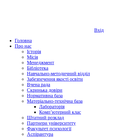
Вхід
Головна
Про нас
Історія
Місія
Менеджмент
Бібліотека
Навчально-методичний відділ
Забезпечення якості освіти
Вчена рада
Скринька довіри
Нормативна база
Матеріально-технічна база
Лабораторія
Компʼютерний клас
Штатний розклад
Партнери університету
Факультет психології
Аспірантура