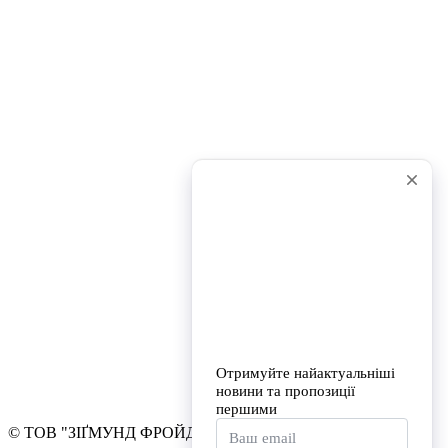
© ТОВ "ЗІҐМУНД ФРОЙД УНІВЕРСИТЕТ УКРАЇНА"