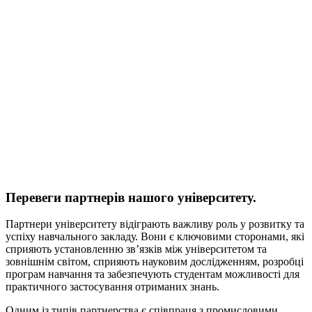
Перевеги партнерів нашого університету.
Партнери університету відіграють важливу роль у розвитку та
успіху навчального закладу. Вони є ключовими сторонами, які
сприяють установленню зв’язків між університетом та
зовнішнім світом, сприяють науковим дослідженням, розробці
програм навчання та забезпечують студентам можливості для
практичного застосування отриманих знань.
Одним із типів партнерства є співпраця з промисловими