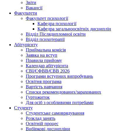
Звіти
Вакансії
Факультети
Факультет психології
Кафедра психології
Кафедра загальноосвітніх дисциплін
Відділ Післядипломної освіти
Відділ психотерапії
Абітурієнту
Приймальна комісія
Заявка на вступ
Правила прийому
Календар абітурієнта
ЄВІ/ЄФВВ/ЄВВ 2026
Програми вступних випробувань
Освітня програма
Вартість навчання
Списки рекомендованих/зарахованих
Гуртожиток
Для осіб з особливими потребами
Студенту
Студентське самоврядування
Розклад занять
Освітній процес
Вибіркові дисципліни