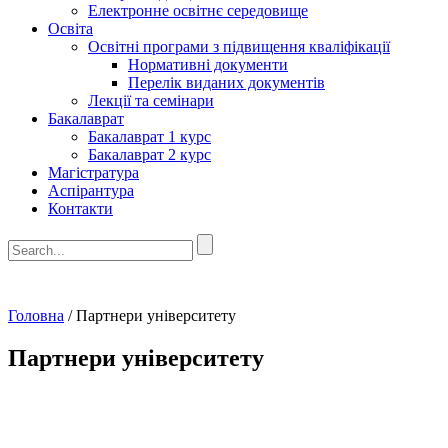
Електронне освітнє середовище
Освіта
Освітні програми з підвищення кваліфікації
Нормативні документи
Перелік виданих документів
Лекції та семінари
Бакалаврат
Бакалаврат 1 курс
Бакалаврат 2 курс
Магістратура
Аспірантура
Контакти
Головна
/
Партнери університету
Партнери університету