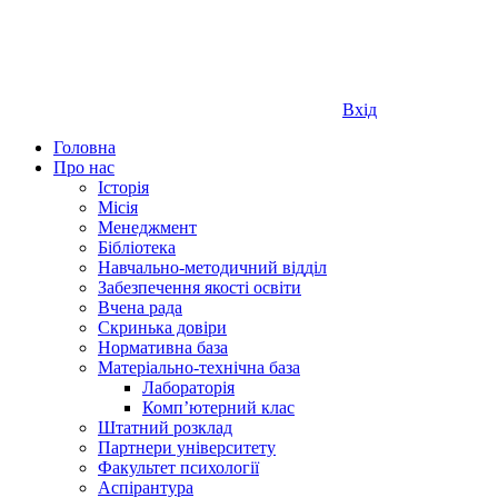
Вхід
Головна
Про нас
Історія
Місія
Менеджмент
Бібліотека
Навчально-методичний відділ
Забезпечення якості освіти
Вчена рада
Скринька довіри
Нормативна база
Матеріально-технічна база
Лабораторія
Компʼютерний клас
Штатний розклад
Партнери університету
Факультет психології
Аспірантура