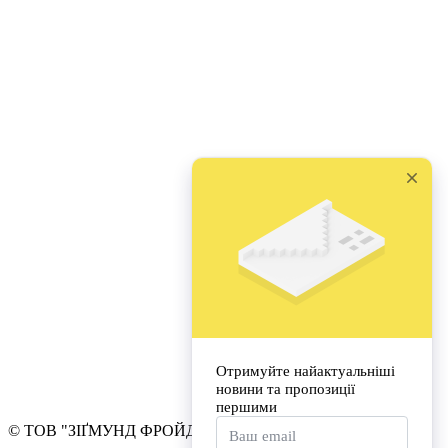
© ТОВ "ЗІҐМУНД ФРОЙД УНІВЕРСИТЕТ УКРАЇНА"