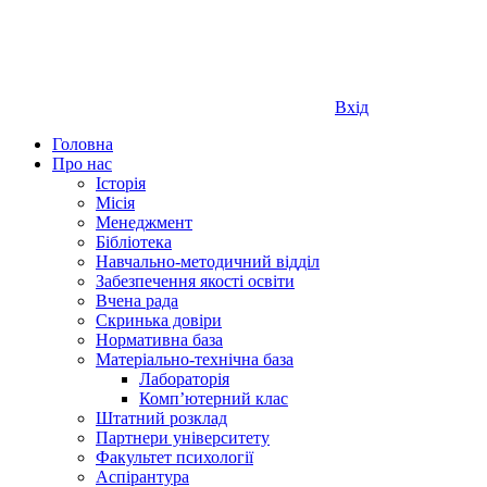
Вхід
Головна
Про нас
Історія
Місія
Менеджмент
Бібліотека
Навчально-методичний відділ
Забезпечення якості освіти
Вчена рада
Скринька довіри
Нормативна база
Матеріально-технічна база
Лабораторія
Компʼютерний клас
Штатний розклад
Партнери університету
Факультет психології
Аспірантура