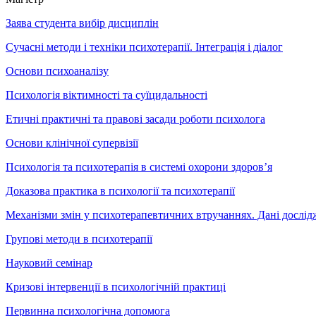
Заява студента вибір дисциплін
Сучасні методи і техніки психотерапії. Інтеграція і діалог
Основи психоаналізу
Психологія віктимності та суїцидальності
Етичні практичні та правові засади роботи психолога
Основи клінічної супервізії
Психологія та психотерапія в системі охорони здоров’я
Доказова практика в психології та психотерапії
Механізми змін у психотерапевтичних втручаннях. Дані дослід
Групові методи в психотерапії
Науковий семінар
Кризові інтервенції в психологічній практиці
Первинна психологічна допомога