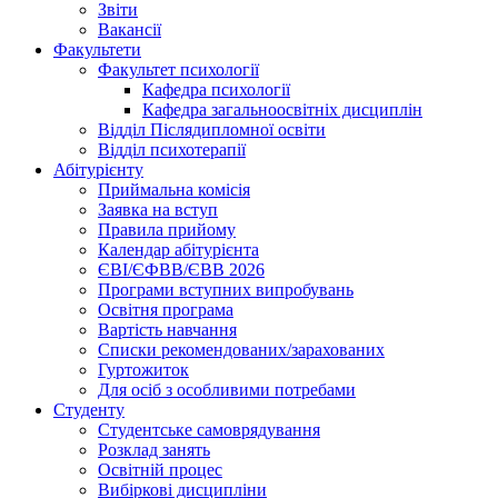
Звіти
Вакансії
Факультети
Факультет психології
Кафедра психології
Кафедра загальноосвітніх дисциплін
Відділ Післядипломної освіти
Відділ психотерапії
Абітурієнту
Приймальна комісія
Заявка на вступ
Правила прийому
Календар абітурієнта
ЄВІ/ЄФВВ/ЄВВ 2026
Програми вступних випробувань
Освітня програма
Вартість навчання
Списки рекомендованих/зарахованих
Гуртожиток
Для осіб з особливими потребами
Студенту
Студентське самоврядування
Розклад занять
Освітній процес
Вибіркові дисципліни