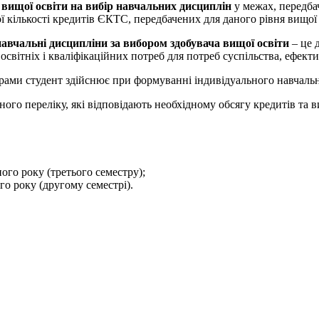
 вищої освіти на вибір навчальних дисциплін
у межах, передба
ої кількості кредитів ЄКТС, передбачених для даного рівня вищої 
навчальні дисципліни за вибором здобувача вищої освіти
– це 
 освітніх і кваліфікаційних потреб для потреб суспільства, ефе
грами студент здійснює при формуванні індивідуального навчальн
ого переліку, які відповідають необхідному обсягу кредитів та 
ного року (третього семестру);
го року (другому семестрі).