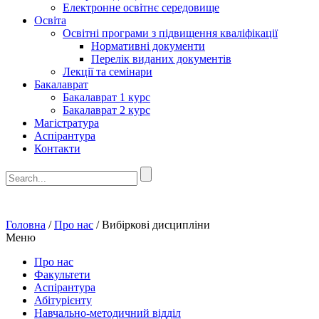
Електронне освітнє середовище
Освіта
Освітні програми з підвищення кваліфікації
Нормативні документи
Перелік виданих документів
Лекції та семінари
Бакалаврат
Бакалаврат 1 курс
Бакалаврат 2 курс
Магістратура
Аспірантура
Контакти
Головна
/
Про нас
/
Вибіркові дисципліни
Меню
Про нас
Факультети
Аспірантура
Абітурієнту
Навчально-методичний відділ