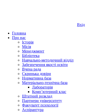
Вхід
Головна
Про нас
Історія
Місія
Менеджмент
Бібліотека
Навчально-методичний відділ
Забезпечення якості освіти
Вчена рада
Скринька довіри
Нормативна база
Матеріально-технічна база
Лабораторія
Компʼютерний клас
Штатний розклад
Партнери університету
Факультет психології
Аспірантура