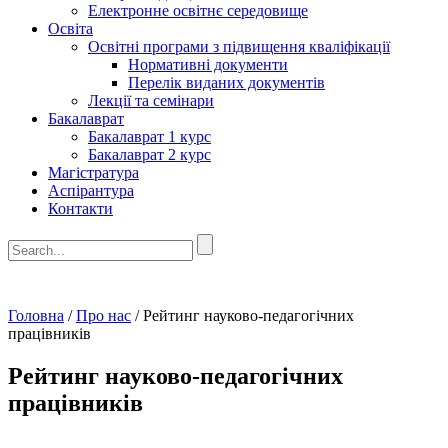
Електронне освітнє середовище
Освіта
Освітні програми з підвищення кваліфікації
Нормативні документи
Перелік виданих документів
Лекції та семінари
Бакалаврат
Бакалаврат 1 курс
Бакалаврат 2 курс
Магістратура
Аспірантура
Контакти
Головна
/
Про нас
/
Рейтинг науково-педагогічних
працівників
Рейтинг науково-педагогічних
працівників