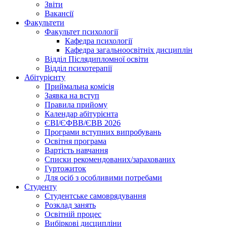
Звіти
Вакансії
Факультети
Факультет психології
Кафедра психології
Кафедра загальноосвітніх дисциплін
Відділ Післядипломної освіти
Відділ психотерапії
Абітурієнту
Приймальна комісія
Заявка на вступ
Правила прийому
Календар абітурієнта
ЄВІ/ЄФВВ/ЄВВ 2026
Програми вступних випробувань
Освітня програма
Вартість навчання
Списки рекомендованих/зарахованих
Гуртожиток
Для осіб з особливими потребами
Студенту
Студентське самоврядування
Розклад занять
Освітній процес
Вибіркові дисципліни