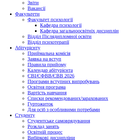
Звіти
Вакансії
Факультети
Факультет психології
Кафедра психології
Кафедра загальноосвітніх дисциплін
Відділ Післядипломної освіти
Відділ психотерапії
Абітурієнту
Приймальна комісія
Заявка на вступ
Правила прийому
Календар абітурієнта
ЄВІ/ЄФВВ/ЄВВ 2026
Програми вступних випробувань
Освітня програма
Вартість навчання
Списки рекомендованих/зарахованих
Гуртожиток
Для осіб з особливими потребами
Студенту
Студентське самоврядування
Розклад занять
Освітній процес
Вибіркові дисципліни