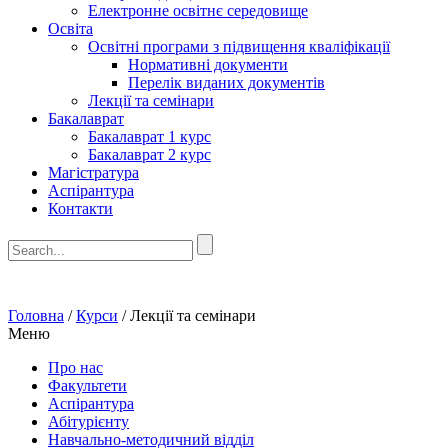
Електронне освітнє середовище
Освіта
Освітні програми з підвищення кваліфікації
Нормативні документи
Перелік виданих документів
Лекції та семінари
Бакалаврат
Бакалаврат 1 курс
Бакалаврат 2 курс
Магістратура
Аспірантура
Контакти
Головна
/
Курси
/
Лекції та семінари
Меню
Про нас
Факультети
Аспірантура
Абітурієнту
Навчально-методичний відділ