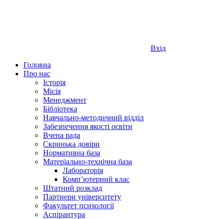
Вхід
Головна
Про нас
Історія
Місія
Менеджмент
Бібліотека
Навчально-методичний відділ
Забезпечення якості освіти
Вчена рада
Скринька довіри
Нормативна база
Матеріально-технічна база
Лабораторія
Компʼютерний клас
Штатний розклад
Партнери університету
Факультет психології
Аспірантура