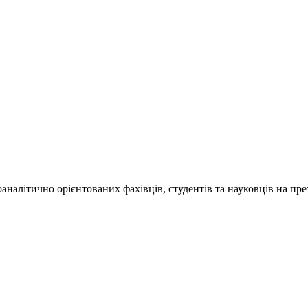
алітично орієнтованих фахівців, студентів та науковців на презе