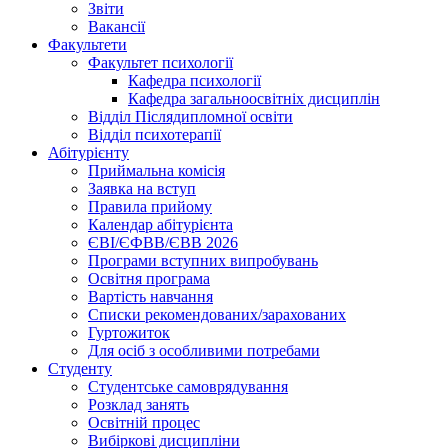
Звіти
Вакансії
Факультети
Факультет психології
Кафедра психології
Кафедра загальноосвітніх дисциплін
Відділ Післядипломної освіти
Відділ психотерапії
Абітурієнту
Приймальна комісія
Заявка на вступ
Правила прийому
Календар абітурієнта
ЄВІ/ЄФВВ/ЄВВ 2026
Програми вступних випробувань
Освітня програма
Вартість навчання
Списки рекомендованих/зарахованих
Гуртожиток
Для осіб з особливими потребами
Студенту
Студентське самоврядування
Розклад занять
Освітній процес
Вибіркові дисципліни