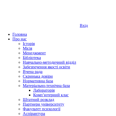
Вхід
Головна
Про нас
Історія
Місія
Менеджмент
Бібліотека
Навчально-методичний відділ
Забезпечення якості освіти
Вчена рада
Скринька довіри
Нормативна база
Матеріально-технічна база
Лабораторія
Компʼютерний клас
Штатний розклад
Партнери університету
Факультет психології
Аспірантура