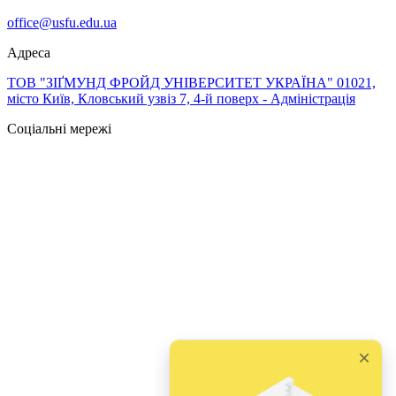
office@usfu.edu.ua
Адреса
ТОВ "ЗІҐМУНД ФРОЙД УНІВЕРСИТЕТ УКРАЇНА" 01021,
місто Київ, Кловський узвіз 7, 4-й поверх - Адміністрація
Соціальні мережі