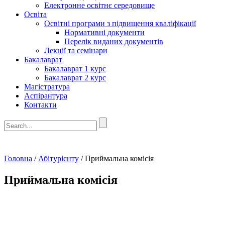
Електронне освітнє середовище
Освіта
Освітні програми з підвищення кваліфікації
Нормативні документи
Перелік виданих документів
Лекції та семінари
Бакалаврат
Бакалаврат 1 курс
Бакалаврат 2 курс
Магістратура
Аспірантура
Контакти
Головна
/
Абітурієнту
/
Приймальна комісія
Приймальна комісія