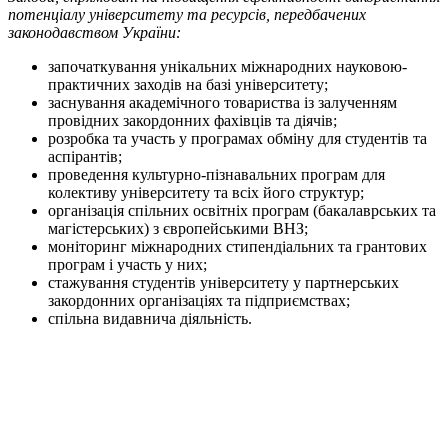
потенціалу університету та ресурсів, передбачених
законодавством України:
започаткування унікальних міжнародних науковою-
практичних заходів на базі університету;
заснування академічного товариства із залученням
провідних закордонних фахівців та діячів;
розробка та участь у програмах обміну для студентів та
аспірантів;
проведення культурно-пізнавальних програм для
колективу університету та всіх його структур;
організація спільних освітніх програм (бакалаврських та
магістерських) з європейськими ВНЗ;
моніторинг міжнародних стипендіальних та грантових
програм і участь у них;
стажування студентів університету у партнерських
закордонних організаціях та підприємствах;
спільна видавнича діяльність.