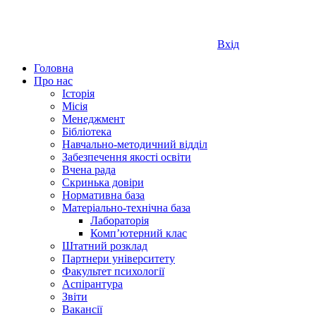
Вхід
Головна
Про нас
Історія
Місія
Менеджмент
Бібліотека
Навчально-методичний відділ
Забезпечення якості освіти
Вчена рада
Скринька довіри
Нормативна база
Матеріально-технічна база
Лабораторія
Компʼютерний клас
Штатний розклад
Партнери університету
Факультет психології
Аспірантура
Звіти
Вакансії