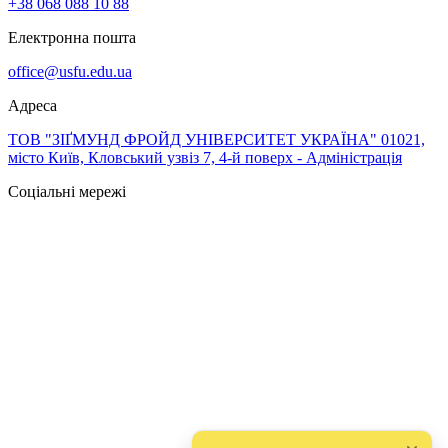
+38 068 088 10 88
Електронна пошта
office@usfu.edu.ua
Адреса
ТОВ "ЗІҐМУНД ФРОЙД УНІВЕРСИТЕТ УКРАЇНА" 01021,
місто Київ, Кловський узвіз 7, 4-й поверх - Адміністрація
Соціальні мережі