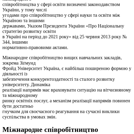
співробітництва у сфері освіти визначені законодавством
України, у тому числі
угодами про співробітництво у сфері науки та освіти між
Україною та іншими
державами, Указом Президента України «Про Національну
стратегію розвитку освіти
в Україні на період до 2021 року» від 25 червня 2013 року №
344, іншими
нормативно-правовими актами.
Міжнародне співробітництво вищих навчальних закладів,
зокрема Зіґмунд
Фройд Університет Україна, є найбільш поширеною формою у
діяльності із
забезпечення конкурентоздатності та сталого розвитку
університету. Динаміка
реалізації напрямів має враховувати ситуацію на вітчизняному
та міжнародному
ринку освітніх послуг, а механізм реалізації напрямів повинен
бути достатньо
гнучким для своєчасного реагування на сучасні виклики
суспільства в умовах змін.
Міжнародне співробітництво