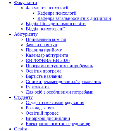
Факультети
Факультет психології
Кафедра психології
Кафедра загальноосвітніх дисциплін
Відділ Післядипломної освіти
Відділ психотерапії
Абітурієнту
Приймальна комісія
Заявка на вступ
Правила прийому
Календар абітурієнта
ЄВІ/ЄФВВ/ЄВВ 2026
Програми вступних випробувань
Освітня програма
Вартість навчання
Списки рекомендованих/зарахованих
Гуртожиток
Для осіб з особливими потребами
Студенту
Студентське самоврядування
Розклад занять
Освітній процес
Вибіркові дисципліни
Електронне освітнє середовище
Освіта