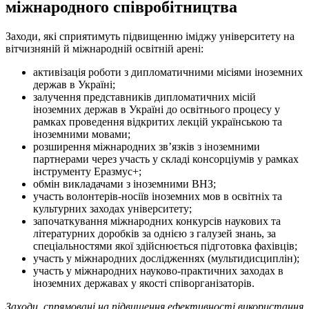
міжнародного співробітництва
Заходи, які сприятимуть підвищенню іміджу університету на
вітчизняній й міжнародній освітній арені:
активізація роботи з дипломатичними місіями іноземних
держав в Україні;
залучення представників дипломатичних місій
іноземних держав в Україні до освітнього процесу у
рамках проведення відкритих лекцій українською та
іноземними мовами;
розширення міжнародних зв’язків з іноземними
партнерами через участь у складі консорціумів у рамках
інструменту Еразмус+;
обмін викладачами з іноземними ВНЗ;
участь волонтерів-носіїв іноземних мов в освітніх та
культурних заходах університету;
започаткування міжнародних конкурсів наукових та
літературних доробків за однією з галузей знань, за
спеціальностями якої здійснюється підготовка фахівців;
участь у міжнародних дослідженнях (мультидисциплін);
участь у міжнародних науково-практичних заходах в
іноземних державах у якості співорганізаторів.
Заходи, спрямовані на підвищення ефективності використання