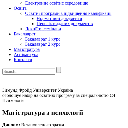
Електронне освітнє середовище
Освіта
Освітні програми з підвищення кваліфікації
Нормативні документи
Перелік виданих документів
Лекції та семінари
Бакалаврат
Бакалаврат 1 курс
Бакалаврат 2 курс
Магістратура
Аспірантура
Контакти
Зіґмунд Фройд Університет Україна
оголошує набір на освітню програму за спеціальністю С4
Психологія
Магістратура з психології
Диплом:
Встановленого зразка