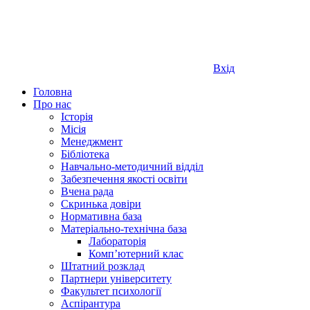
Вхід
Головна
Про нас
Історія
Місія
Менеджмент
Бібліотека
Навчально-методичний відділ
Забезпечення якості освіти
Вчена рада
Скринька довіри
Нормативна база
Матеріально-технічна база
Лабораторія
Компʼютерний клас
Штатний розклад
Партнери університету
Факультет психології
Аспірантура