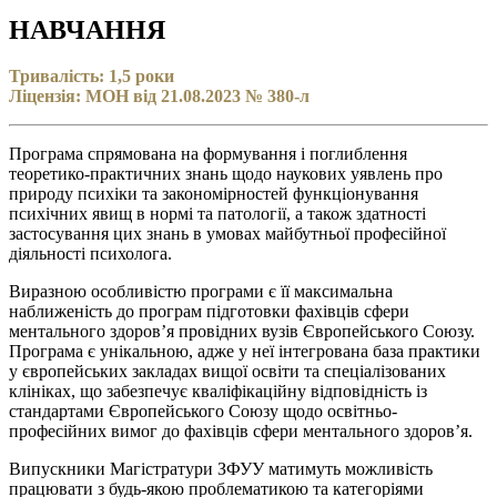
НАВЧАННЯ
Тривалість: 1,5 роки
Ліцензія: МОН від 21.08.2023 № 380-л
Програма спрямована на формування і поглиблення
теоретико-практичних знань щодо наукових уявлень про
природу психіки та закономірностей функціонування
психічних явищ в нормі та патології, а також здатності
застосування цих знань в умовах майбутньої професійної
діяльності психолога.
Виразною особливістю програми є її максимальна
наближеність до програм підготовки фахівців сфери
ментального здоровʼя провідних вузів Європейського Союзу.
Програма є унікальною, адже у неї інтегрована база практики
у європейських закладах вищої освіти та спеціалізованих
клініках, що забезпечує кваліфікаційну відповідність із
стандартами Європейського Союзу щодо освітньо-
професійних вимог до фахівців сфери ментального здоровʼя.
Випускники Магістратури ЗФУУ матимуть можливість
працювати з будь-якою проблематикою та категоріями