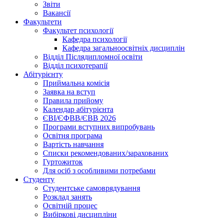
Звіти
Вакансії
Факультети
Факультет психології
Кафедра психології
Кафедра загальноосвітніх дисциплін
Відділ Післядипломної освіти
Відділ психотерапії
Абітурієнту
Приймальна комісія
Заявка на вступ
Правила прийому
Календар абітурієнта
ЄВІ/ЄФВВ/ЄВВ 2026
Програми вступних випробувань
Освітня програма
Вартість навчання
Списки рекомендованих/зарахованих
Гуртожиток
Для осіб з особливими потребами
Студенту
Студентське самоврядування
Розклад занять
Освітній процес
Вибіркові дисципліни