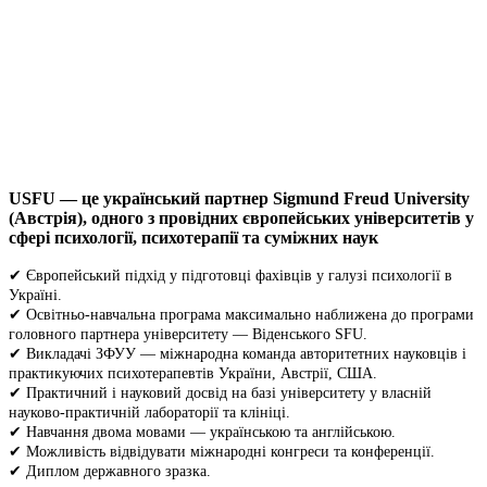
USFU — це український партнер Sigmund Freud University
(Австрія), одного з провідних європейських університетів у
сфері психології, психотерапії та суміжних наук
✔ Європейський підхід у підготовці фахівців у галузі психології в
Україні.
✔ Освітньо-навчальна програма максимально наближена до програми
головного партнера університету — Віденського SFU.
✔ Викладачі ЗФУУ — міжнародна команда авторитетних науковців і
практикуючих психотерапевтів України, Австрії, США.
✔ Практичний і науковий досвід на базі університету у власній
науково-практичній лабораторії та клініці.
✔ Навчання двома мовами — українською та англійською.
✔ Можливість відвідувати міжнародні конгреси та конференції.
✔ Диплом державного зразка.