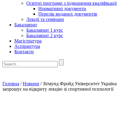
Освітні програми з підвищення кваліфікації
Нормативні документи
Перелік виданих документів
Лекції та семінари
Бакалаврат
Бакалаврат 1 курс
Бакалаврат 2 курс
Магістратура
Аспірантура
Контакти
Головна
/
Новини
/
Зіґмунд Фройд Університет Україна
запрошує на відкриту лекцію зі спортивної психології