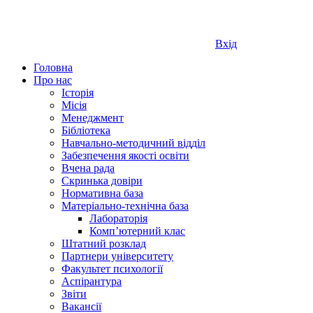
Вхід
Головна
Про нас
Історія
Місія
Менеджмент
Бібліотека
Навчально-методичний відділ
Забезпечення якості освіти
Вчена рада
Скринька довіри
Нормативна база
Матеріально-технічна база
Лабораторія
Компʼютерний клас
Штатний розклад
Партнери університету
Факультет психології
Аспірантура
Звіти
Вакансії