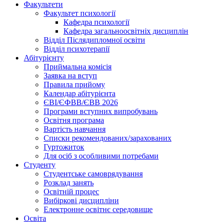
Факультети
Факультет психології
Кафедра психології
Кафедра загальноосвітніх дисциплін
Відділ Післядипломної освіти
Відділ психотерапії
Абітурієнту
Приймальна комісія
Заявка на вступ
Правила прийому
Календар абітурієнта
ЄВІ/ЄФВВ/ЄВВ 2026
Програми вступних випробувань
Освітня програма
Вартість навчання
Списки рекомендованих/зарахованих
Гуртожиток
Для осіб з особливими потребами
Студенту
Студентське самоврядування
Розклад занять
Освітній процес
Вибіркові дисципліни
Електронне освітнє середовище
Освіта