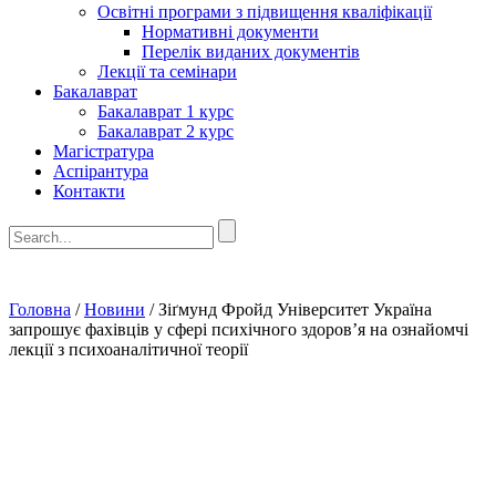
Освітні програми з підвищення кваліфікації
Нормативні документи
Перелік виданих документів
Лекції та семінари
Бакалаврат
Бакалаврат 1 курс
Бакалаврат 2 курс
Магістратура
Аспірантура
Контакти
Головна
/
Новини
/
Зіґмунд Фройд Університет Україна
запрошує фахівців у сфері психічного здоров’я на ознайомчі
лекції з психоаналітичної теорії