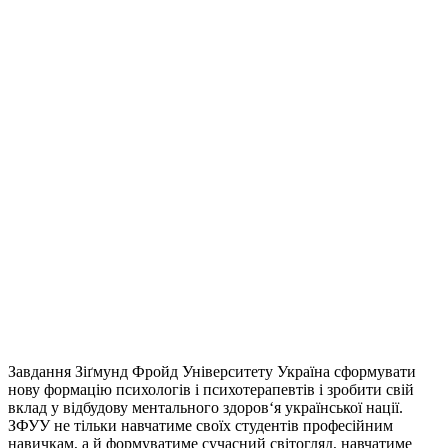
Завдання Зіґмунд Фройд Університету Україна сформувати
нову формацію психологів і психотерапевтів і зробити свій
вклад у відбудову ментального здоров‘я української нації.
ЗФУУ не тільки навчатиме своїх студентів професійним
навичкам, а й формуватиме сучасний світогляд, навчатиме