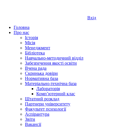
Вхід
Головна
Про нас
Історія
Місія
Менеджмент
Бібліотека
Навчально-методичний відділ
Забезпечення якості освіти
Вчена рада
Скринька довіри
Нормативна база
Матеріально-технічна база
Лабораторія
Компʼютерний клас
Штатний розклад
Партнери університету
Факультет психології
Аспірантура
Звіти
Вакансії