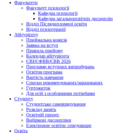
Факультети
Факультет психології
Кафедра психології
Кафедра загальноосвітніх дисциплін
Відділ Післядипломної освіти
Відділ психотерапії
Абітурієнту
Приймальна комісія
Заявка на вступ
Правила прийому
Календар абітурієнта
ЄВІ/ЄФВВ/ЄВВ 2026
Програми вступних випробувань
Освітня програма
Вартість навчання
Списки рекомендованих/зарахованих
Гуртожиток
Для осіб з особливими потребами
Студенту
Студентське самоврядування
Розклад занять
Освітній процес
Вибіркові дисципліни
Електронне освітнє середовище
Освіта