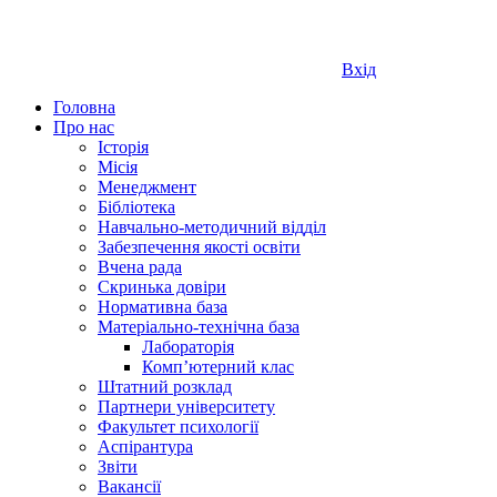
Вхід
Головна
Про нас
Історія
Місія
Менеджмент
Бібліотека
Навчально-методичний відділ
Забезпечення якості освіти
Вчена рада
Скринька довіри
Нормативна база
Матеріально-технічна база
Лабораторія
Компʼютерний клас
Штатний розклад
Партнери університету
Факультет психології
Аспірантура
Звіти
Вакансії