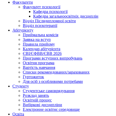
Факультети
Факультет психології
Кафедра психології
Кафедра загальноосвітніх дисциплін
Відділ Післядипломної освіти
Відділ психотерапії
Абітурієнту
Приймальна комісія
Заявка на вступ
Правила прийому
Календар абітурієнта
ЄВІ/ЄФВВ/ЄВВ 2026
Програми вступних випробувань
Освітня програма
Вартість навчання
Списки рекомендованих/зарахованих
Гуртожиток
Для осіб з особливими потребами
Студенту
Студентське самоврядування
Розклад занять
Освітній процес
Вибіркові дисципліни
Електронне освітнє середовище
Освіта