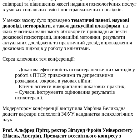
співпраці та підвищення якості надання психологічних послуг
в умовах соціальних змін і посттравматичних наслідків.
У межах заходу було проведено
тематичні панелі
,
наукові
доповіді
,
нетворкінги
, а також
дискусійні платформи
, на
яких учасники мали змогу обговорити прикладні аспекти
доказової психотерапії, інноваційні методики, результати
актуальних досліджень та практичний досвід впровадження
доказових підходів у роботу з клієнтами.
Серед ключових тем конференції:
– Доказова ефективність психотерапевтичних методів у
роботі з ПТСР, тривожними та депресивними
розладами, зокрема в умовах війни;
– Етичні аспекти використання доказових практик;
– Сучасні інструменти оцінювання результатів
психотерапії.
Модератором конференції виступила Мар’яна Великодна —
доцент кафедри психології ЗФУУ, кандидатка психологічних
наук.
Prof. Альфред Прітц, ректор Зіґмунд Фройд Університету
(Відень, Австрія)
,
Президент всесвітнього конгресу з