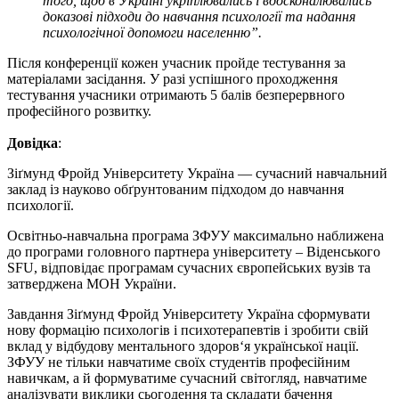
того, щоб в Україні укріплювались і вдосконалювались
доказові підходи до навчання психології та надання
психологічної допомоги населенню”.
Після конференції кожен учасник пройде тестування за
матеріалами засідання. У разі успішного проходження
тестування учасники отримають 5 балів безперервного
професійного розвитку.
Довідка
:
Зіґмунд Фройд Університету Україна — сучасний навчальний
заклад із науково обґрунтованим підходом до навчання
психології.
Освітньо-навчальна програма ЗФУУ максимально наближена
до програми головного партнера університету – Віденського
SFU, відповідає програмам сучасних європейських вузів та
затверджена МОН України.
Завдання Зіґмунд Фройд Університету Україна сформувати
нову формацію психологів і психотерапевтів і зробити свій
вклад у відбудову ментального здоров‘я української нації.
ЗФУУ не тільки навчатиме своїх студентів професійним
навичкам, а й формуватиме сучасний світогляд, навчатиме
аналізувати виклики сьогодення та складати бачення