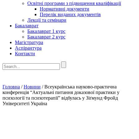
Освітні програми з підвищення кваліфікації
Нормативні документи
Перелік виданих документів
Лекції та семінари
Бакалаврат
Бакалаврат 1 курс
Бакалаврат 2 курс
Магістратура
Аспірантура
Контакти
Головна
/
Новини
/
Всеукраїнська науково-практична
конференція “Актуальні питання доказової практики у
психології та психотерапії” відбулась у Зіґмунд Фройд
Університеті Україна