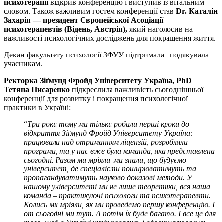
психотерапії
відкрив конференцію і виступив із вітальним
словом. Також важливим гостем конференції став
Dr. Каталін
Захарія — президент Європейської Асоціації
психотерапевтів (Відень, Австрія),
який наголосив на
важливості психологічних досліджень для покращення життя.
Декан факультету психології ЗФУУ підтримала і подякувала
учасникам.
Ректорка Зіґмунд Фройд Університету Україна, PhD
Тетяна Писаренко
підкреслила важливість сьогоднішньої
конференції для розвитку і покращення психологічної
практики в Україні:
“
Три роки тому ми тільки робили перші кроки до
відкриття Зіґмунд Фройд Університету Україна:
працювали над отриманням ліцензій, розробляли
програми, та у нас вже була команда, яка представлена
сьогодні. Разом ми мріяли, ми знали, що будуємо
університет, де спеціалісти поширюватимуть та
пропагандуватимуть науково доказові методи. У
нашому університеті ми не лише теоретики, вся наша
команда – практикуючі психологи та психотерапевти.
Колись ми мріяли, як ми проведемо першу конференцію. І
от сьогодні ми тут. А потім їх буде багато. І все це для