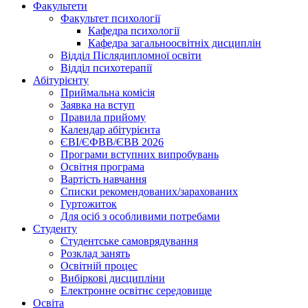
Факультети
Факультет психології
Кафедра психології
Кафедра загальноосвітніх дисциплін
Відділ Післядипломної освіти
Відділ психотерапії
Абітурієнту
Приймальна комісія
Заявка на вступ
Правила прийому
Календар абітурієнта
ЄВІ/ЄФВВ/ЄВВ 2026
Програми вступних випробувань
Освітня програма
Вартість навчання
Списки рекомендованих/зарахованих
Гуртожиток
Для осіб з особливими потребами
Студенту
Студентське самоврядування
Розклад занять
Освітній процес
Вибіркові дисципліни
Електронне освітнє середовище
Освіта