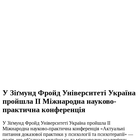
У Зіґмунд Фройд Університеті Україна
пройшла ІІ Міжнародна науково-
практична конференція
У Зіґмунд Фройд Університеті Україна пройшла ІІ
Міжнародна науково-практична конференція «Актуальні
питання доказової практики у психології та психотерапії» —
подія, що об’єднала українську та міжнародну академічну