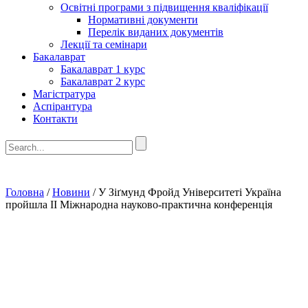
Освітні програми з підвищення кваліфікації
Нормативні документи
Перелік виданих документів
Лекції та семінари
Бакалаврат
Бакалаврат 1 курс
Бакалаврат 2 курс
Магістратура
Аспірантура
Контакти
Головна
/
Новини
/
У Зіґмунд Фройд Університеті Україна
пройшла ІІ Міжнародна науково-практична конференція