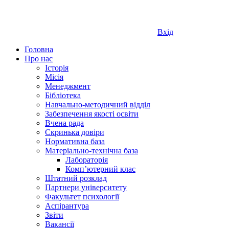
Вхід
Головна
Про нас
Історія
Місія
Менеджмент
Бібліотека
Навчально-методичний відділ
Забезпечення якості освіти
Вчена рада
Скринька довіри
Нормативна база
Матеріально-технічна база
Лабораторія
Компʼютерний клас
Штатний розклад
Партнери університету
Факультет психології
Аспірантура
Звіти
Вакансії