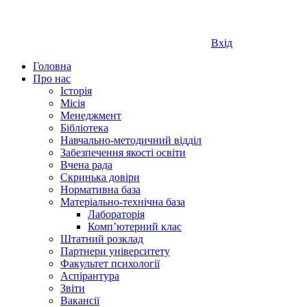
Вхід
Головна
Про нас
Історія
Місія
Менеджмент
Бібліотека
Навчально-методичний відділ
Забезпечення якості освіти
Вчена рада
Скринька довіри
Нормативна база
Матеріально-технічна база
Лабораторія
Компʼютерний клас
Штатний розклад
Партнери університету
Факультет психології
Аспірантура
Звіти
Вакансії