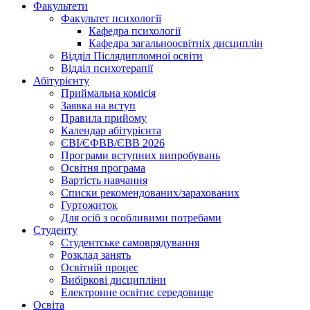
Факультети
Факультет психології
Кафедра психології
Кафедра загальноосвітніх дисциплін
Відділ Післядипломної освіти
Відділ психотерапії
Абітурієнту
Приймальна комісія
Заявка на вступ
Правила прийому
Календар абітурієнта
ЄВІ/ЄФВВ/ЄВВ 2026
Програми вступних випробувань
Освітня програма
Вартість навчання
Списки рекомендованих/зарахованих
Гуртожиток
Для осіб з особливими потребами
Студенту
Студентське самоврядування
Розклад занять
Освітній процес
Вибіркові дисципліни
Електронне освітнє середовище
Освіта