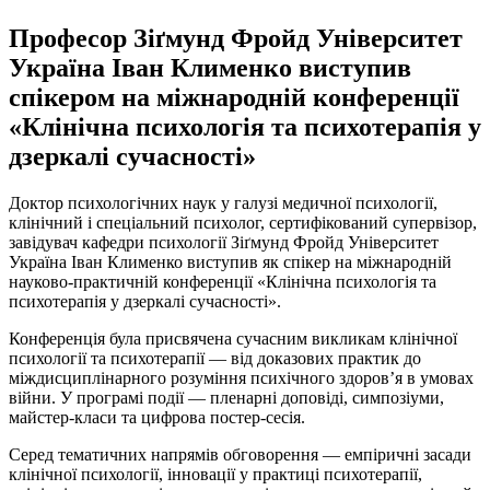
Професор Зіґмунд Фройд Університет
Україна Іван Клименко виступив
спікером на міжнародній конференції
«Клінічна психологія та психотерапія у
дзеркалі сучасності»
Доктор психологічних наук у галузі медичної психології,
клінічний і спеціальний психолог, сертифікований супервізор,
завідувач кафедри психології Зіґмунд Фройд Університет
Україна Іван Клименко виступив як спікер на міжнародній
науково-практичній конференції «Клінічна психологія та
психотерапія у дзеркалі сучасності».
Конференція була присвячена сучасним викликам клінічної
психології та психотерапії — від доказових практик до
міждисциплінарного розуміння психічного здоров’я в умовах
війни. У програмі події — пленарні доповіді, симпозіуми,
майстер-класи та цифрова постер-сесія.
Серед тематичних напрямів обговорення — емпіричні засади
клінічної психології, інновації у практиці психотерапії,