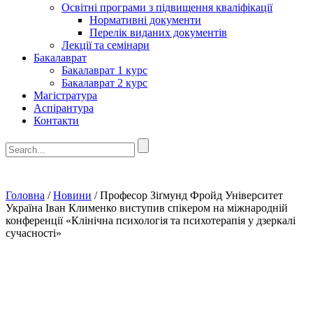
Освітні програми з підвищення кваліфікації
Нормативні документи
Перелік виданих документів
Лекції та семінари
Бакалаврат
Бакалаврат 1 курс
Бакалаврат 2 курс
Магістратура
Аспірантура
Контакти
Головна
/
Новини
/
Професор Зіґмунд Фройд Університет
Україна Іван Клименко виступив спікером на міжнародній
конференції «Клінічна психологія та психотерапія у дзеркалі
сучасності»