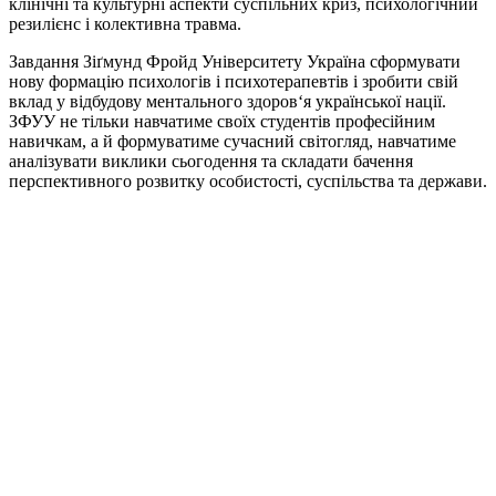
клінічні та культурні аспекти суспільних криз, психологічний
резилієнс і колективна травма.
Завдання Зіґмунд Фройд Університету Україна сформувати
нову формацію психологів і психотерапевтів і зробити свій
вклад у відбудову ментального здоров‘я української нації.
ЗФУУ не тільки навчатиме своїх студентів професійним
навичкам, а й формуватиме сучасний світогляд, навчатиме
аналізувати виклики сьогодення та складати бачення
перспективного розвитку особистості, суспільства та держави.