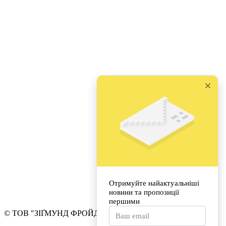
© ТОВ "ЗІҐМУНД ФРОЙД УНІВЕРСИТЕТ УКРАЇНА"