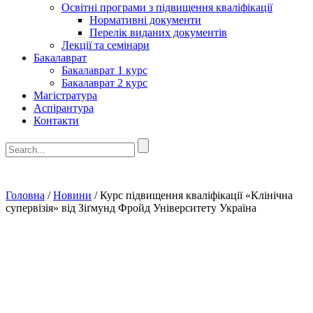
Освітні програми з підвищення кваліфікації
Нормативні документи
Перелік виданих документів
Лекції та семінари
Бакалаврат
Бакалаврат 1 курс
Бакалаврат 2 курс
Магістратура
Аспірантура
Контакти
Головна
/
Новини
/
Курс підвищення кваліфікації «Клінічна
супервізія» від Зіґмунд Фройд Університету Україна