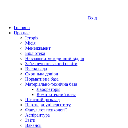
Вхід
Головна
Про нас
Історія
Місія
Менеджмент
Бібліотека
Навчально-методичний відділ
Забезпечення якості освіти
Вчена рада
Скринька довіри
Нормативна база
Матеріально-технічна база
Лабораторія
Компʼютерний клас
Штатний розклад
Партнери університету
Факультет психології
Аспірантура
Звіти
Вакансії