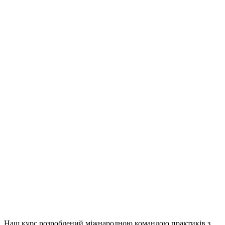
Наш курс розроблений міжнародною командою практиків з