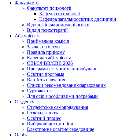
Факультети
Факультет психології
Кафедра психології
Кафедра загальноосвітніх дисциплін
Відділ Післядипломної освіти
Відділ психотерапії
Абітурієнту
Приймальна комісія
Заявка на вступ
Правила прийому
Календар абітурієнта
ЄВІ/ЄФВВ/ЄВВ 2026
Програми вступних випробувань
Освітня програма
Вартість навчання
Списки рекомендованих/зарахованих
Гуртожиток
Для осіб з особливими потребами
Студенту
Студентське самоврядування
Розклад занять
Освітній процес
Вибіркові дисципліни
Електронне освітнє середовище
Освіта