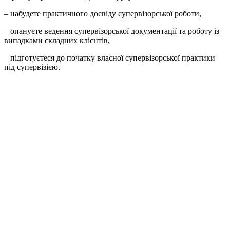
– набудете практичного досвіду супервізорської роботи,
– опaнуєте ведення супервізорської документації та роботу із
випадками складних клієнтів,
– підготуєтеся до початку власної супервізорської практики
під супервізією.