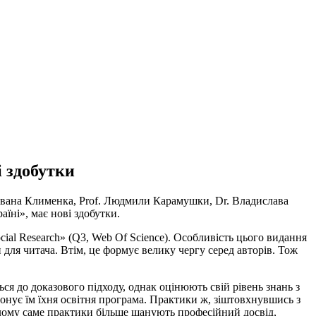
і здобутки
. Івана Клименка, Prof. Людмили Карамушки, Dr. Владислава
їні», має нові здобутки.
cial Research» (Q3, Web Of Science). Особливість цього видання
 для читача. Втім, це формує велику чергу серед авторів. Тож
ься до доказового підходу, однак оцінюють свій рівень знань з
опонує їм їхня освітня програма. Практики ж, зіштовхнувшись з
ілому саме практики більше шанують професійний досвід,