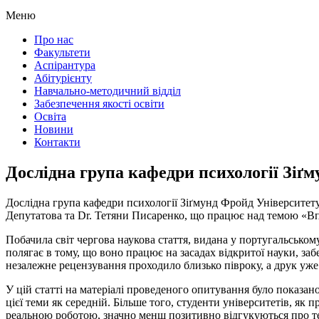
Меню
Про нас
Факультети
Аспірантура
Абітурієнту
Навчально-методичний відділ
Забезпечення якості освіти
Освіта
Новини
Контакти
Дослідна група кафедри психології Зіґм
Дослідна група кафедри психології Зіґмунд Фройд Університету
Депутатова та Dr. Тетяни Писаренко, що працює над темою «Впр
Побачила світ чергова наукова стаття, видана у португальському
полягає в тому, що воно працює на засадах відкритої науки, за
незалежне рецензування проходило близько півроку, а друк уже 
У цій статті на матеріалі проведеного опитування було показано
цієї теми як середній. Більше того, студенти університетів, як
реальною роботою, значно менш позитивно відгукуються про те,