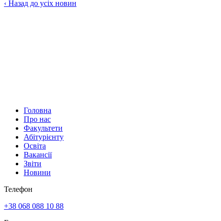
‹
Назад до усіх новин
Головна
Про нас
Факультети
Абітурієнту
Освіта
Вакансії
Звіти
Новини
Телефон
+38 068 088 10 88