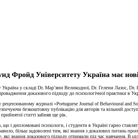
унд Фройд Університету Україна має нов
 Україна у складі Dr. Марʼяни Великодної, Dr. Гелени Лазос, Dr
овадження доказового підходу до психологічної практики в Укра
 рецензованому журналі «Portuguese Journal of Behavioural and So
безпечуючи безкоштовну публікацію для авторів та вільний доступ
прийнятої статті зайняв ще рік.
, що і дипломовані психологи, і студенти в Україні гарно ставлят
 правило, більш задоволені тим, які знання з доказових питань пр
 які знання доказового підходу отримали під час навчання. В ц