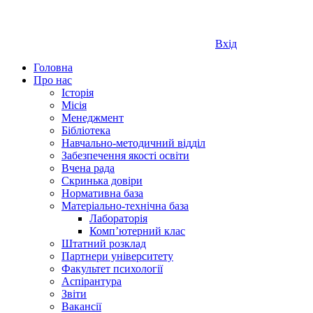
Вхід
Головна
Про нас
Історія
Місія
Менеджмент
Бібліотека
Навчально-методичний відділ
Забезпечення якості освіти
Вчена рада
Скринька довіри
Нормативна база
Матеріально-технічна база
Лабораторія
Компʼютерний клас
Штатний розклад
Партнери університету
Факультет психології
Аспірантура
Звіти
Вакансії