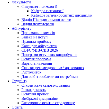
Факультети
Факультет психології
Кафедра психології
Кафедра загальноосвітніх дисциплін
Відділ Післядипломної освіти
Відділ психотерапії
Абітурієнту
Приймальна комісія
Заявка на вступ
Правила прийому
Календар абітурієнта
ЄВІ/ЄФВВ/ЄВВ 2026
Програми вступних випробувань
Освітня програма
Вартість навчання
Списки рекомендованих/зарахованих
Гуртожиток
Для осіб з особливими потребами
Студенту
Студентське самоврядування
Розклад занять
Освітній процес
Вибіркові дисципліни
Електронне освітнє середовище
Освіта