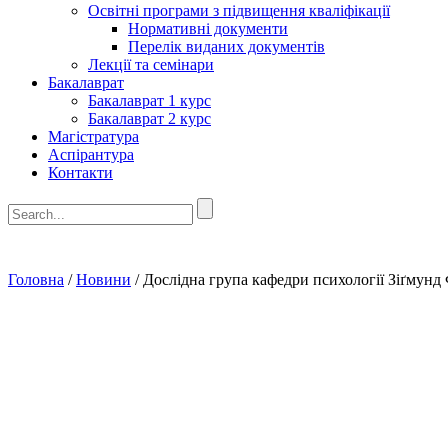
Освітні програми з підвищення кваліфікації
Нормативні документи
Перелік виданих документів
Лекції та семінари
Бакалаврат
Бакалаврат 1 курс
Бакалаврат 2 курс
Магістратура
Аспірантура
Контакти
Головна
/
Новини
/
Дослідна група кафедри психології Зіґмунд