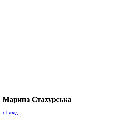
Марина Стахурська
‹
Назад