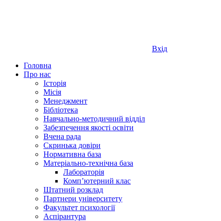
Вхід
Головна
Про нас
Історія
Місія
Менеджмент
Бібліотека
Навчально-методичний відділ
Забезпечення якості освіти
Вчена рада
Скринька довіри
Нормативна база
Матеріально-технічна база
Лабораторія
Компʼютерний клас
Штатний розклад
Партнери університету
Факультет психології
Аспірантура