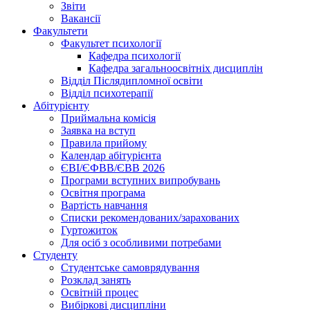
Звіти
Вакансії
Факультети
Факультет психології
Кафедра психології
Кафедра загальноосвітніх дисциплін
Відділ Післядипломної освіти
Відділ психотерапії
Абітурієнту
Приймальна комісія
Заявка на вступ
Правила прийому
Календар абітурієнта
ЄВІ/ЄФВВ/ЄВВ 2026
Програми вступних випробувань
Освітня програма
Вартість навчання
Списки рекомендованих/зарахованих
Гуртожиток
Для осіб з особливими потребами
Студенту
Студентське самоврядування
Розклад занять
Освітній процес
Вибіркові дисципліни