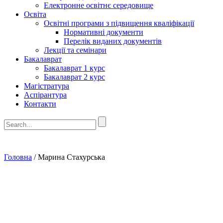
Електронне освітнє середовище
Освіта
Освітні програми з підвищення кваліфікації
Нормативні документи
Перелік виданих документів
Лекції та семінари
Бакалаврат
Бакалаврат 1 курс
Бакалаврат 2 курс
Магістратура
Аспірантура
Контакти
Головна
/
Марина Стахурська