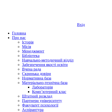
Вхід
Головна
Про нас
Історія
Місія
Менеджмент
Бібліотека
Навчально-методичний відділ
Забезпечення якості освіти
Вчена рада
Скринька довіри
Нормативна база
Матеріально-технічна база
Лабораторія
Компʼютерний клас
Штатний розклад
Партнери університету
Факультет психології
Аспірантура