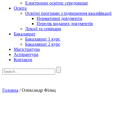
Електронне освітнє середовище
Освіта
Освітні програми з підвищення кваліфікації
Нормативні документи
Перелік виданих документів
Лекції та семінари
Бакалаврат
Бакалаврат 1 курс
Бакалаврат 2 курс
Магістратура
Аспірантура
Контакти
Головна
/
Олександр Фільц