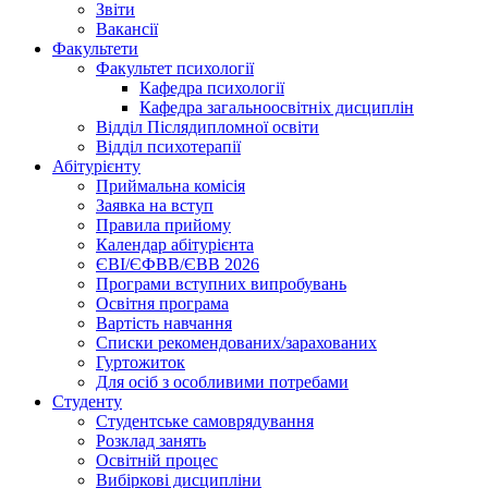
Звіти
Вакансії
Факультети
Факультет психології
Кафедра психології
Кафедра загальноосвітніх дисциплін
Відділ Післядипломної освіти
Відділ психотерапії
Абітурієнту
Приймальна комісія
Заявка на вступ
Правила прийому
Календар абітурієнта
ЄВІ/ЄФВВ/ЄВВ 2026
Програми вступних випробувань
Освітня програма
Вартість навчання
Списки рекомендованих/зарахованих
Гуртожиток
Для осіб з особливими потребами
Студенту
Студентське самоврядування
Розклад занять
Освітній процес
Вибіркові дисципліни