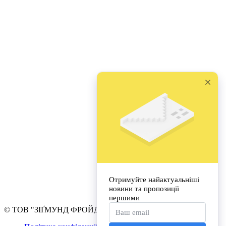
© ТОВ "ЗІҐМУНД ФРОЙД УНІВЕРСИТЕТ УКРАЇНА"