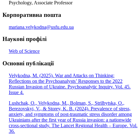
Psychology, Associate Professor
Корпоративна пошта
mariana.velykodna@usfu.edu.ua
Наукові профілі
Web of Science
Основні публікації
Velykodna, M. (2025). War and Attacks on Thinking:
Reflections on the Psychoanalysts’ Responses to the 2022
Russian Invasion of Ukraine. Psychoanalytic Inquiry. Vol. 45.
Issue 4.
Lushchak, O., Velykodna, M., Bolman, S., Strilbytska, O.,
Berezovskyi, V., & Storey, K. B. (2024). Prevalence of stress,
anxiety, and symptoms of post-traumatic stress disorder among
Ukrainians after the first year of Russia invasion: a nationwide
cross-sectional study. The Lancet Regional Health – Europe. Vol.
36.