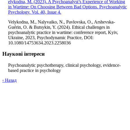
elykodna, M. (2023). A Psychoanalyst’s Experience of Working
in Wartime: On Choosing Between Bad Options. Psychoanalytic
Psychology. Vol. 40, Issue 4.
Velykodna, M., Nalyvaiko, N., Pavlovska, O., Arshevska-
Guérin, O. & Butsykin, Y. (2024). Ethical challenges in
psychoanalytic practice in wartime: conference report, Kyiv,
Ukraine, 2023, Psychodynamic Practice, DOI:
10.1080/14753634.2023.2258036
Наукові інтереси
Psychoanalytic psychotherapy, clinical psychology, evidence-
based practice in psychology
‹
Назад