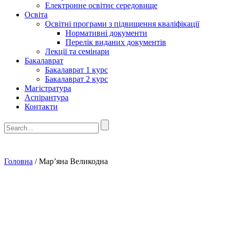
Електронне освітнє середовище
Освіта
Освітні програми з підвищення кваліфікації
Нормативні документи
Перелік виданих документів
Лекції та семінари
Бакалаврат
Бакалаврат 1 курс
Бакалаврат 2 курс
Магістратура
Аспірантура
Контакти
Головна
/
Мар’яна Великодна