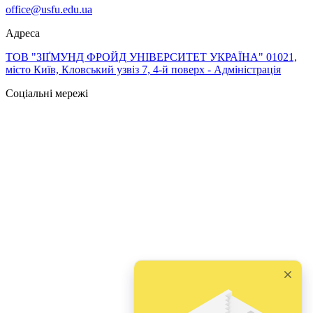
office@usfu.edu.ua
Адреса
ТОВ "ЗІҐМУНД ФРОЙД УНІВЕРСИТЕТ УКРАЇНА" 01021,
місто Київ, Кловський узвіз 7, 4-й поверх - Адміністрація
Соціальні мережі