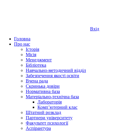
Вхід
Головна
Про нас
Історія
Місія
Менеджмент
Бібліотека
Навчально-методичний відділ
Забезпечення якості освіти
Вчена рада
Скринька довіри
Нормативна база
Матеріально-технічна база
Лабораторія
Компʼютерний клас
Штатний розклад
Партнери університету
Факультет психології
Аспірантура