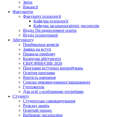
Звіти
Вакансії
Факультети
Факультет психології
Кафедра психології
Кафедра загальноосвітніх дисциплін
Відділ Післядипломної освіти
Відділ психотерапії
Абітурієнту
Приймальна комісія
Заявка на вступ
Правила прийому
Календар абітурієнта
ЄВІ/ЄФВВ/ЄВВ 2026
Програми вступних випробувань
Освітня програма
Вартість навчання
Списки рекомендованих/зарахованих
Гуртожиток
Для осіб з особливими потребами
Студенту
Студентське самоврядування
Розклад занять
Освітній процес
Вибіркові дисципліни