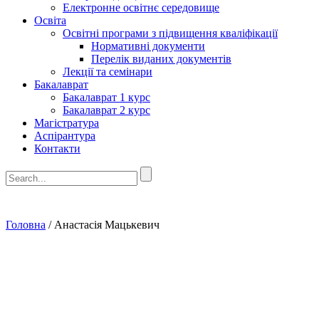
Електронне освітнє середовище
Освіта
Освітні програми з підвищення кваліфікації
Нормативні документи
Перелік виданих документів
Лекції та семінари
Бакалаврат
Бакалаврат 1 курс
Бакалаврат 2 курс
Магістратура
Аспірантура
Контакти
Головна
/
Анастасія Мацькевич