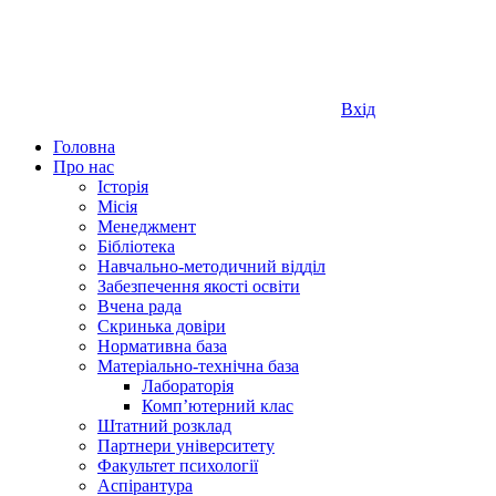
Вхід
Головна
Про нас
Історія
Місія
Менеджмент
Бібліотека
Навчально-методичний відділ
Забезпечення якості освіти
Вчена рада
Скринька довіри
Нормативна база
Матеріально-технічна база
Лабораторія
Компʼютерний клас
Штатний розклад
Партнери університету
Факультет психології
Аспірантура