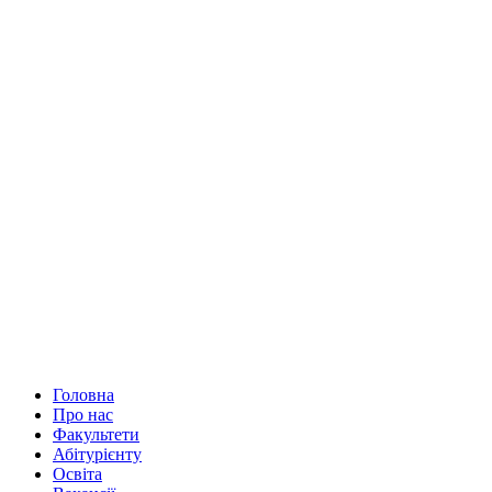
Головна
Про нас
Факультети
Абітурієнту
Освіта