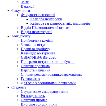
Звіти
Вакансії
Факультети
Факультет психології
Кафедра психології
Кафедра загальноосвітніх дисциплін
Відділ Післядипломної освіти
Відділ психотерапії
Абітурієнту
Приймальна комісія
Заявка на вступ
Правила прийому
Календар абітурієнта
ЄВІ/ЄФВВ/ЄВВ 2026
Програми вступних випробувань
Освітня програма
Вартість навчання
Списки рекомендованих/зарахованих
Гуртожиток
Для осіб з особливими потребами
Студенту
Студентське самоврядування
Розклад занять
Освітній процес
Вибіркові дисципліни