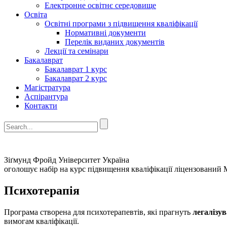
Електронне освітнє середовище
Освіта
Освітні програми з підвищення кваліфікації
Нормативні документи
Перелік виданих документів
Лекції та семінари
Бакалаврат
Бакалаврат 1 курс
Бакалаврат 2 курс
Магістратура
Аспірантура
Контакти
Зіґмунд Фройд Університет Україна
оголошує набір на курс підвищення кваліфікації ліцензований 
Психотерапія
Програма створена для психотерапевтів, які прагнуть
легалізув
вимогам кваліфікації.