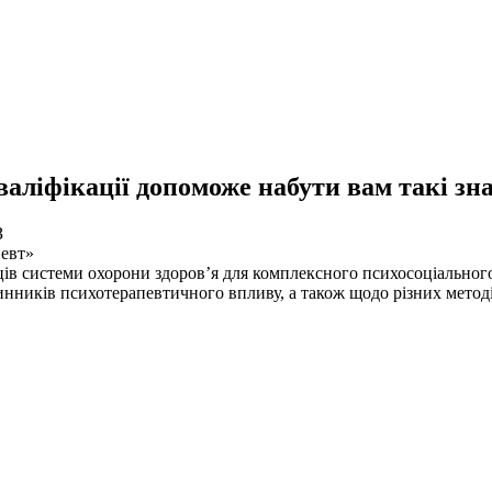
аліфікації допоможе набути вам такі зна
З
певт»
ців системи охорони здоровʼя для комплексного психосоціальног
инників психотерапевтичного впливу, а також щодо різних методі