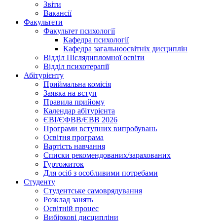
Звіти
Вакансії
Факультети
Факультет психології
Кафедра психології
Кафедра загальноосвітніх дисциплін
Відділ Післядипломної освіти
Відділ психотерапії
Абітурієнту
Приймальна комісія
Заявка на вступ
Правила прийому
Календар абітурієнта
ЄВІ/ЄФВВ/ЄВВ 2026
Програми вступних випробувань
Освітня програма
Вартість навчання
Списки рекомендованих/зарахованих
Гуртожиток
Для осіб з особливими потребами
Студенту
Студентське самоврядування
Розклад занять
Освітній процес
Вибіркові дисципліни