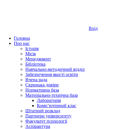
Вхід
Головна
Про нас
Історія
Місія
Менеджмент
Бібліотека
Навчально-методичний відділ
Забезпечення якості освіти
Вчена рада
Скринька довіри
Нормативна база
Матеріально-технічна база
Лабораторія
Компʼютерний клас
Штатний розклад
Партнери університету
Факультет психології
Аспірантура