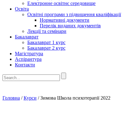
Електронне освітнє середовище
Освіта
Освітні програми з підвищення кваліфікації
Нормативні документи
Перелік виданих документів
Лекції та семінари
Бакалаврат
Бакалаврат 1 курс
Бакалаврат 2 курс
Магістратура
Аспірантура
Контакти
Головна
/
Курси
/
Зимова Школа психотерапії 2022