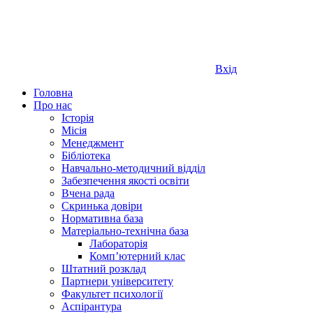
Вхід
Головна
Про нас
Історія
Місія
Менеджмент
Бібліотека
Навчально-методичний відділ
Забезпечення якості освіти
Вчена рада
Скринька довіри
Нормативна база
Матеріально-технічна база
Лабораторія
Компʼютерний клас
Штатний розклад
Партнери університету
Факультет психології
Аспірантура