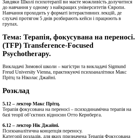
Завдяки Школі психотерапії ви маєте можливість долучитися
до навчання у одному з найкращих університетів Європи.
Навчання проходить у форматі інтерактивних лекцій, де
слухачі протягом 5 днів розбирають кейси і працюють в
групах.
Тема: Терапія, фокусувана на переносі.
(TFP) Transference-Focused
Psychotherapy.
Викладачі Зимової школи – магістри та викладачі Sigmund
Freud University Vienna, практикуючі психоаналітики Макс
Прітц та Ніколас Джайні.
Розклад
5.12 – лектор Макс Прітц.
Терапія фокусована на переносі – психодинамiчна терапія на
базі теорії об’єктних відносин Отто Кернберга.
6.12 – лектор Нік Джайні.
Психоаналітична концепція переносу.
Категорії розладів, для яких призначена Терапія Фокусована