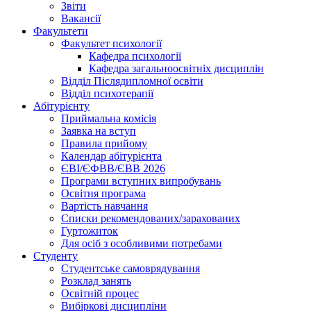
Звіти
Вакансії
Факультети
Факультет психології
Кафедра психології
Кафедра загальноосвітніх дисциплін
Відділ Післядипломної освіти
Відділ психотерапії
Абітурієнту
Приймальна комісія
Заявка на вступ
Правила прийому
Календар абітурієнта
ЄВІ/ЄФВВ/ЄВВ 2026
Програми вступних випробувань
Освітня програма
Вартість навчання
Списки рекомендованих/зарахованих
Гуртожиток
Для осіб з особливими потребами
Студенту
Студентське самоврядування
Розклад занять
Освітній процес
Вибіркові дисципліни