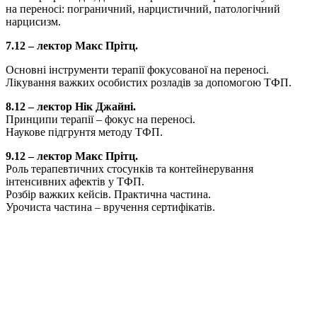
на переносі: пограничний, нарцистичний, патологічний
нарцисизм.
7.12 – лектор Макс Прітц.
Основні інструменти терапії фокусованої на переносі.
Лікування важких особистих розладів за допомогою ТФП.
8.12 – лектор Нік Джайні.
Принципи терапії – фокус на переносі.
Наукове підгрунтя методу ТФП.
9.12 – лектор Макс Прітц.
Роль терапевтичних стосунків та контейнерування
інтенсивних афектів у ТФП.
Розбір важких кейсів. Практична частина.
Урочиста частина – вручення сертифікатів.