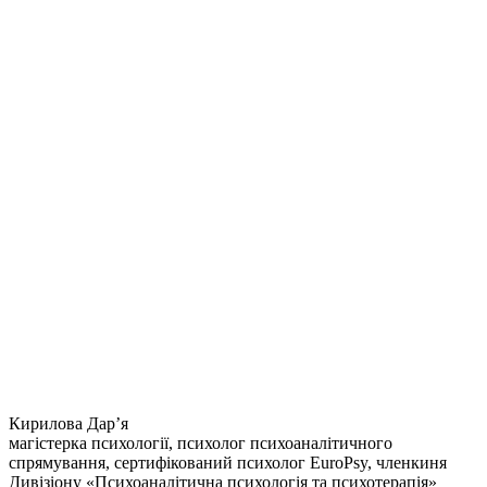
Кирилова Дарʼя
магістерка психології, психолог психоаналітичного
спрямування, сертифікований психолог EuroPsy, членкиня
Дивізіону «Психоаналітична психологія та психотерапія»