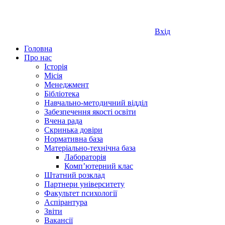
Вхід
Головна
Про нас
Історія
Місія
Менеджмент
Бібліотека
Навчально-методичний відділ
Забезпечення якості освіти
Вчена рада
Скринька довіри
Нормативна база
Матеріально-технічна база
Лабораторія
Компʼютерний клас
Штатний розклад
Партнери університету
Факультет психології
Аспірантура
Звіти
Вакансії