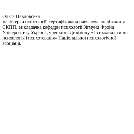
Ольга Павловська
магістерка психології, сертифікована навчаюча аналітикиня
ЄКПП, викладачка кафедри психології Зіґмунд Фройд
Університету Україна, членкиня Дивізіону «Психоаналітична
психологія і психотерапія» Національної психологічної
асоціації.