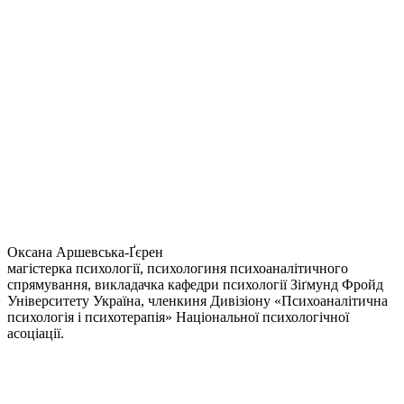
Оксана Аршевська-Ґєрен
магістерка психології, психологиня психоаналітичного
спрямування, викладачка кафедри психології Зіґмунд Фройд
Університету Україна, членкиня Дивізіону «Психоаналітична
психологія і психотерапія» Національної психологічної
асоціації.