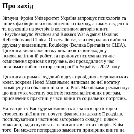
Про захід
Зіґмунд Фройд Університет Україна запрошує психологів та
інших фахівців психоаналітичного підходу, а також студентів
та науковців на зустріч із колективом авторів книги
«Psychoanalytic Practices and Russia’s War Against Ukraine:
Reflections and Clinical Observations», яка нещодавно вийшла
друком у видавництві Routledge (Велика Британія та США).
Ця книга висвітлює низку викликів та винаходів у
психоаналітичній роботі та пропонує психоаналітичне
осмислення кризових втручань, які проводилися у час
повномасштабного вторгення росії в Україну з 2022 року.
Ця книга отримала чудовий відгук провідних американських
колег, зокрема Ненсі Маквільямс написала до неї нотатку,
розміщену на обкладинці книги. Prof. Маквільямс рекомендує
цю книгу як частину освітніх психоаналітичних програм,
присвячених практиці у часи війни та соціальних потрясінь.
На зустрічі у Вас буде можливість дізнатися про історію
створення цієї книги, почути фрагменти деяких її розділів,
поспілкуватися з частиною авторського складу і, цілком
можливо, надихнутися на написання власних творів. Крім
того, Ви можете попередньо замовити примірник книги на