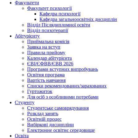
Факультети
Факультет психології
Кафедра психології
Кафедра загальноосвітніх дисциплін
Відділ Післядипломної освіти
Відділ психотерапії
Абітурієнту
Приймальна комісія
Заявка на вступ
Правила прийому
Календар абітурієнта
ЄВІ/ЄФВВ/ЄВВ 2026
Програми вступних випробувань
Освітня програма
Вартість навчання
Списки рекомендованих/зарахованих
Гуртожиток
Для осіб з особливими потребами
Студенту
Студентське самоврядування
Розклад занять
Освітній процес
Вибіркові дисципліни
Електронне освітнє середовище
Освіта