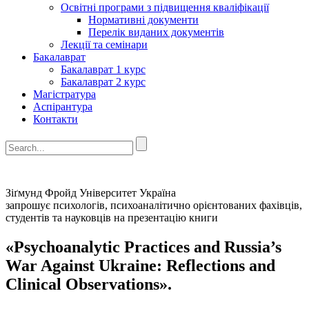
Освітні програми з підвищення кваліфікації
Нормативні документи
Перелік виданих документів
Лекції та семінари
Бакалаврат
Бакалаврат 1 курс
Бакалаврат 2 курс
Магістратура
Аспірантура
Контакти
Зіґмунд Фройд Університет Україна
запрошує психологів, психоаналітично орієнтованих фахівців,
студентів та науковців на презентацію книги
«Psychoanalytic Practices and Russia’s
War Against Ukraine: Reflections and
Clinical Observations».