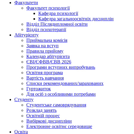
Факультети
Факультет психології
Кафедра психології
Кафедра загальноосвітніх дисциплін
Відділ Післядипломної освіти
Відділ психотерапії
Абітурієнту
Приймальна комісія
Заявка на вступ
Правила прийому
Календар абітурієнта
ЄВІ/ЄФВВ/ЄВВ 2026
Програми вступних випробувань
Освітня програма
Вартість навчання
Списки рекомендованих/зарахованих
Гуртожиток
Для осіб з особливими потребами
Студенту
Студентське самоврядування
Розклад занять
Освітній процес
Вибіркові дисципліни
Електронне освітнє середовище
Освіта