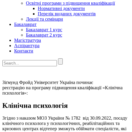
Освітні програми з підвищення кваліфікації
Нормативні документи
Перелік виданих документів
Лекції та семінари
Бакалаврат
Бакалаврат 1 курс
Бакалаврат 2 курс
Магістратура
Аспірантура
Контакти
Зіґмунд Фройд Університет Україна починає
реєстрацію на програму підвищення кваліфікації «Клінічна
психологія»:
Клінічна психологія
Згідно з наказом МОЗ України № 1782 від 30.09.2022, посаду
клінічного психолога у психологічних, реабілітаційних та
кризових центрах відтепер зможуть обіймати спеціалісти, які