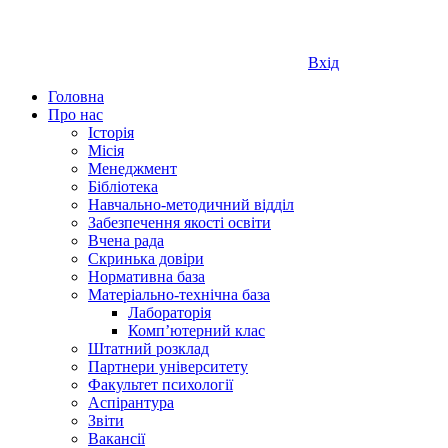
Вхід
Головна
Про нас
Історія
Місія
Менеджмент
Бібліотека
Навчально-методичний відділ
Забезпечення якості освіти
Вчена рада
Скринька довіри
Нормативна база
Матеріально-технічна база
Лабораторія
Компʼютерний клас
Штатний розклад
Партнери університету
Факультет психології
Аспірантура
Звіти
Вакансії