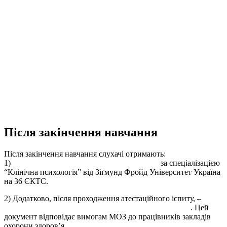
Після закінчення навчання
Після закінчення навчання слухачі отримають:
1)
Свідоцтво про підвищення кваліфікації
за спеціалізацією
“Клінічна психологія” від Зіґмунд Фройд Університет Україна
на 36 ЄКТС.
2) Додатково, після проходження атестаційного іспиту, –
сертифікат за спеціальністю “Клінічна психологія”
. Цей
документ відповідає вимогам МОЗ до працівників закладів
охорони здоровʼя.