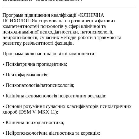
Програма підвищення кваліфікації «КЛІНІЧНА
ПСИХОЛОГІЯ» спрямована на розширення фахових
компетентностей психологів у сфері клінічної та
психодинамічної психодіагностики, патопсихології,
нейропсихології, сучасних методів роботи з травмою та
розвитку резільєнтності фахівців.
Програма включає такі освітні компоненти:
• Психіатрична пропедевтика;
• Психофармакологія;
• Психопатологія/патопсихологія;
• Клінічна феноменологія невротичних розладів;
• Основи розуміння сучасних класифікаторів психіатричних
хвороб (DSM V, МКХ 11);
• Клінічна психодіагностика;
• Нейропсихологічна діагностика та корекція;